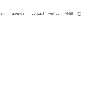
wen
agenda
contact
verhuur
ANBI