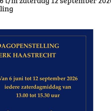
6 t/m zaterdag 12 september 202
ling