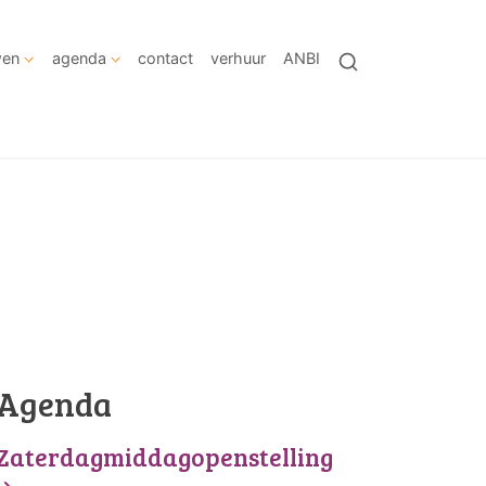
wen
agenda
contact
verhuur
ANBI
Agenda
Zaterdagmiddagopenstelling