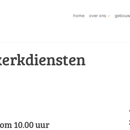
home
over ons
gebou
kerkdiensten
om 10.00 uur