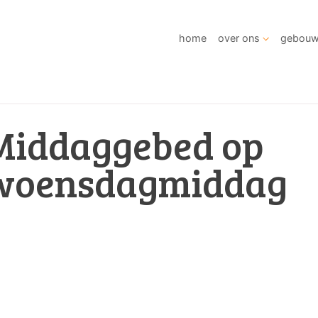
home
over ons
gebou
Middaggebed op
woensdagmiddag