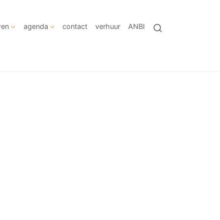
wen
agenda
contact
verhuur
ANBI